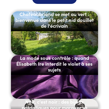
Chateaubriand se met au vert :
bienvenue dans le petit nid douillet
de l'écrivain
La mode sous contrôle : quand
Élisabeth Ire interdit le violet à ses
sujets
Noir, c'est noir : des bijoux
patriotiques pour marquer sa