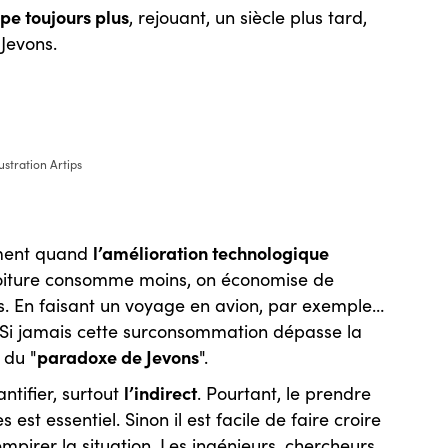
pe toujours plus
, rejouant, un siècle plus tard,
Jevons.
lustration Artips
l
’amélioration technologique
amment quand
voiture consomme moins, on économise de
rs. En faisant un voyage en avion, par exemple…
Si jamais cette surconsommation dépasse la
paradoxe de Jevons
 du "
".
l’indirect
ntifier, surtout
. Pourtant, le prendre
est essentiel. Sinon il est facile de faire croire
mpirer la situation. Les ingénieurs, chercheurs