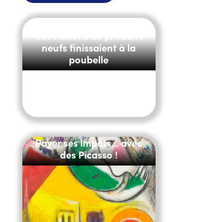
E-commerce : pourquoi
des millions de produits
neufs finissaient à la
poubelle
Payer ses impôts... avec
des Picasso !