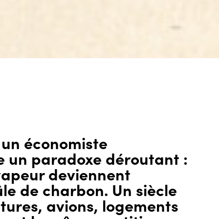
e, un économiste
e un paradoxe déroutant :
 vapeur deviennent
ûle de charbon. Un siècle
itures, avions, logements