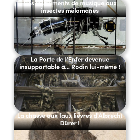
Des instruments de musique aux
insectes mélomanes
La Porte de l'Enfer devenue
insupportable à... Rodin lui-même !
La chasse aux faux lièvres d'Albrecht
Dürer !