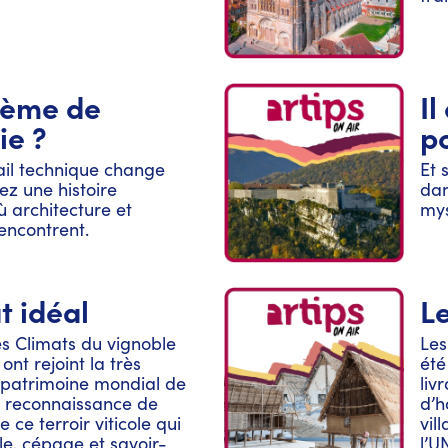
ce à EDF Lue par
 Montée et réalisée
as
lème de
Il
ie ?
p
il technique change
Et 
z une histoire
dan
 architecture et
mys
rencontrent.
t idéal
Le
es Climats du vignoble
Les
nt rejoint la très
été
u patrimoine mondial de
liv
 reconnaissance de
d’h
 ce terroir viticole qui
vil
le, cépage et savoir-
l’U