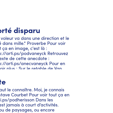
orté disparu
 voleur va dans une direction et le
é dans mille." Proverbe Pour voir
t ça en image, c'est là :
p://arti.ps/podvaneyck Retrouvez
texte de cette anecdote :
p://arti.ps/anecvaneyck Pour en
oir plus : Sur le retable de Van
k : http://arti.ps/vaneyck1 Artips
 une production Artly Production /
te
avec délectation par Antoine Leiris
moureusement mis en musique
aut le connaître. Moi, je connais
 Benoît Perret / Omnia Studio /
stave Courbet Pour voir tout ça en
té et réalisé avec talent par
rti.ps/podherisson Dans les
ystyna Burak / Anecdote
t jamais à court d’activités.
coctée et adaptée par Benjamin
ou de paysages, ou encore