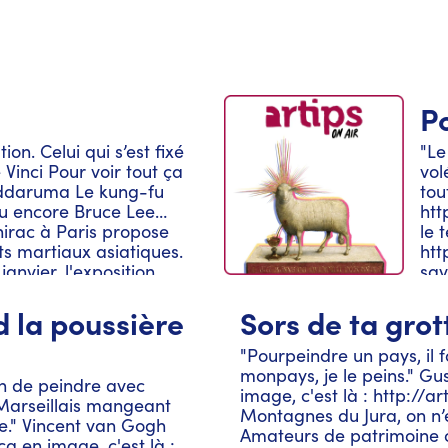
P
on. Celui qui s’est fixé
"Le
Vinci Pour voir tout ça
vol
poddaruma Le kung-fu
tou
ou encore Bruce Lee…
htt
irac à Paris propose
le 
s martiaux asiatiques.
htt
nvier, l'exposition
sav
nante histoire à
Eyc
 d’armes, et d'extraits
est
 la poussière
Sors de ta grot
n Artly Production / Lu
Lu 
 / Amoureusement mis
/ A
"Pourpeindre un pays, il f
a Studio / Monté et
par
monpays, je le peins." Gu
ain de peindre avec
urak / Anecdote
Mon
image, c'est là : http://a
 Marseillais mangeant
anly-Jacques Chirac et
Khr
Montagnes du Jura, on n’es
se." Vincent van Gogh
 Leiris et Delphine
con
Amateurs de patrimoine 
ça en image, c'est là :