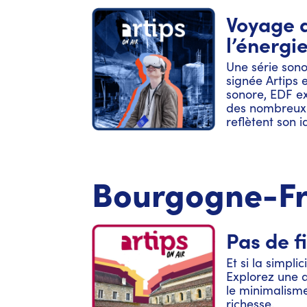
Voyage 
l’énergi
Une série son
signée Artips 
sonore, EDF e
des nombreux 
reflètent son i
région lyonnai
Val de Loire, 
à découvrir un
territoire ! Ce
Bourgogne-F
poser un regar
industriels de 
à l’écoute de l
architecture e
Pas de fi
particularités
donné envie de
Et si la simplic
de l’électrici
Explorez une 
edf.fr/visitere
le minimalisme
Victoria Lemai
richesse.