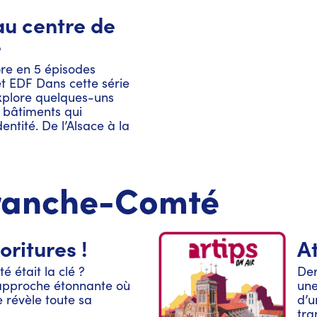
au centre de
e
ore en 5 épisodes
et EDF Dans cette série
xplore quelques-uns
bâtiments qui
dentité. De l’Alsace à la
se en passant par le
le patrimoine d’EDF est
 peu partout sur le
 podcast vous invite à
ranche-Comté
d sensible sur les sites
ces différentes régions,
eur histoire, de leur
t de leurs
oritures !
At
. Votre écoute vous a
 partir sur les chemins
ité était la clé ?
Der
té ? Rendez-vous sur
approche étonnante où
une
df. Anecdote écrite par
 révèle toute sa
d’u
re / Pernelle Richard et
tra