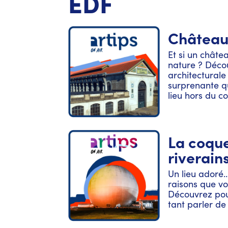
EDF
Château 
Et si un châtea
nature ? Déco
architecturale 
surprenante qu
lieu hors du 
La coqu
riverain
Un lieu adoré
raisons que v
Découvrez pour
tant parler de 