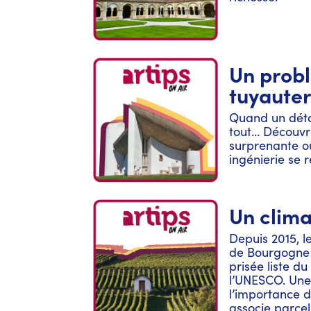
propulsée grâ
Camille Perrin
par Aude Nicl
Un prob
tuyauter
Quand un déta
tout… Découvre
surprenante où
ingénierie se 
Un clima
Depuis 2015, l
de Bourgogne o
prisée liste d
l’UNESCO. Une
l’importance de
associe parcel