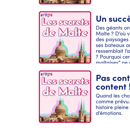
Camille Perrin
avec talent pa
Un succ
Des géants ont
Malte ? D’où v
des paysages 
ses bateaux on
ressemblait l’a
? Pourquoi ce
maltaises” ne 
de Malte ? À t
gardés, nous v
Pas cont
meilleures ane
content 
l’histoire et d
pour découvri
Quand les cho
podcast, rend
comme prévu…
https://secrets
histoire plein
de Malte est u
d’émotions.
en partenariat
tourisme de M
Victoria Lemai