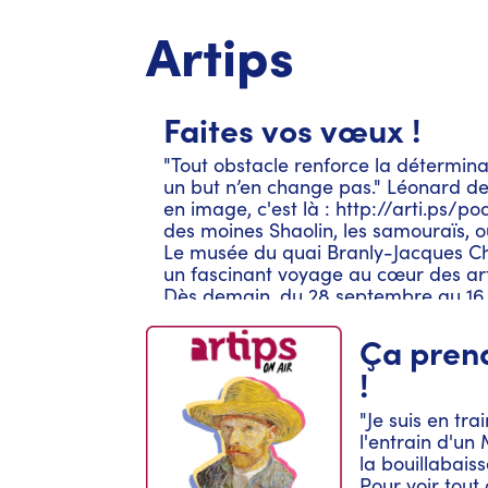
Artips
Faites vos vœux !
"Tout obstacle renforce la déterminati
un but n’en change pas." Léonard de 
en image, c'est là : http://arti.ps/
des moines Shaolin, les samouraïs, 
Le musée du quai Branly-Jacques Ch
un fascinant voyage au cœur des art
Dès demain, du 28 septembre au 16 ja
Ultime combat détaille cette passion
travers une riche sélection d’œuvres,
Ça prend
de cinéma ! Artips est une productio
!
avec délectation par Antoine Leiris
en musique par Benoît Perret / Omni
"Je suis en tr
réalisé avec talent par Khrystyna B
l'entrain d'un
concoctée avec le musée du quai Br
la bouillabais
adaptée par Benjamin Billiet, Antoine
Pour voir tout 