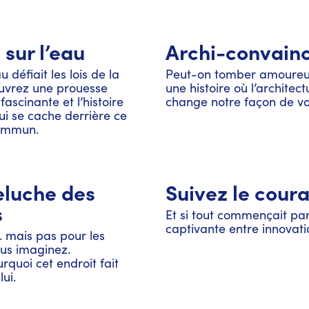
sur l’eau
Archi-convain
u défiait les lois de la
Peut-on tomber amoureux
uvrez une prouesse
une histoire où l’architect
fascinante et l’histoire
change notre façon de voir
i se cache derrière ce
commun.
eluche des
Suivez le cour
s
Et si tout commençait par
captivante entre innovati
… mais pas pour les
ous imaginez.
quoi cet endroit fait
lui.