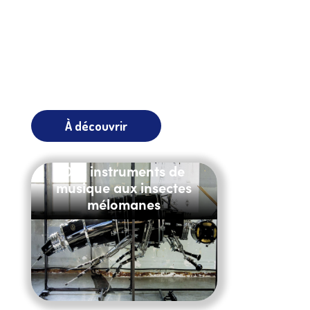
À découvrir
Des instruments de
musique aux insectes
mélomanes