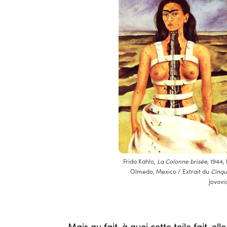
Frida Kahlo,
La Colonne brisée
, 1944,
Olmedo, Mexico / Extrait du
Cinq
Jovov
Mais au fait, à quoi cette toile fait-el