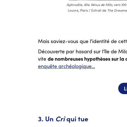
Aphrodite
, dite
Vénus de Milo
, vers 10
Louvre, Paris / Extrait de
The Dreame
Mais saviez-vous que l'identité de cet
Découverte par hasard sur l’île de Milo
de nombreuses hypothèses sur la d
vite
enquête archéologique...
L
3. Un
Cri
qui tue