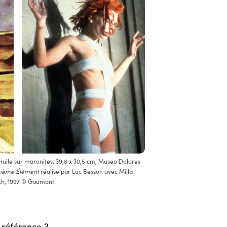
 huile sur maronites, 39,8 x 30,5 cm, Museo Dolores
uième Élément
réalisé par Luc Besson avec Milla
ich, 1997 © Gaumont
le référence ?