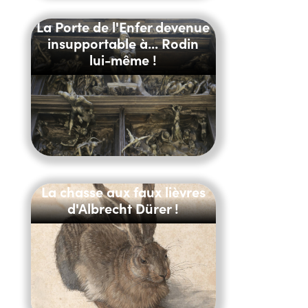
La Porte de l'Enfer devenue
insupportable à... Rodin
lui-même !
La chasse aux faux lièvres
d'Albrecht Dürer !